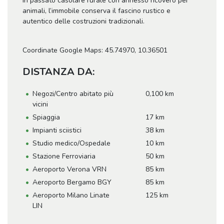
In passato casolare rurale con annesso ricovero per
animali, l’immobile conserva il fascino rustico e
autentico delle costruzioni tradizionali.
Coordinate Google Maps: 45.74970, 10.36501
DISTANZA DA:
Negozi/Centro abitato più
0,100 km
vicini
Spiaggia
17 km
Impianti sciistici
38 km
Studio medico/Ospedale
10 km
Stazione Ferroviaria
50 km
Aeroporto Verona VRN
85 km
Aeroporto Bergamo BGY
85 km
Aeroporto Milano Linate
125 km
LIN