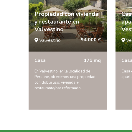
Propiedad con vivienda
Cas
y restaurante en
apa
Valvestino
Ves
94.000 €
Valvestino
Ve
Casa
175 mq
Casa
En Valvestino, en la localidad de
Casa 
Persone, ofrecemos una propiedad
apart
con doble uso: vivienda +
restaurante/bar reformado.