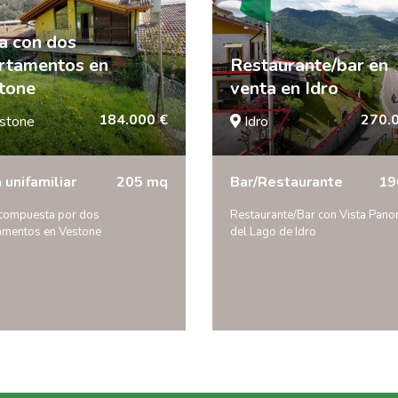
a con dos
rtamentos en
Restaurante/bar en
tone
venta en Idro
184.000 €
270.
stone
Idro
 unifamiliar
205 mq
Bar/Restaurante
19
compuesta por dos
Restaurante/Bar con Vista Pano
amentos en Vestone
del Lago de Idro