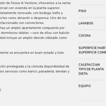
razón de Nozza di Vestone, ofrecemos a la venta
rcial con vivienda en la planta superior.
PISO
mpletamente renovado, con bodega, baño y
rfectos como almacén o despensa. Uno de los
lefaccionado con convectores.
LAVABOS
es, hay un amplio apartamento compuesto por
 dormitorios dobles —uno de ellos con balcón
COCINA
edad incluye un amplio desván utilizado como
SUPERFICIE HABI
mento se encuentra en buen estado y listo
SUPERFICIE COM
CALEFACCIóN
ción privilegiada y la cómoda disponibilidad de
TIPO DE PLANTA
rios servicios como banco, panadería, tiendas y
DIETA
EQUIPO
2