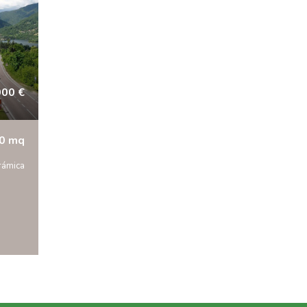
000 €
0 mq
rámica