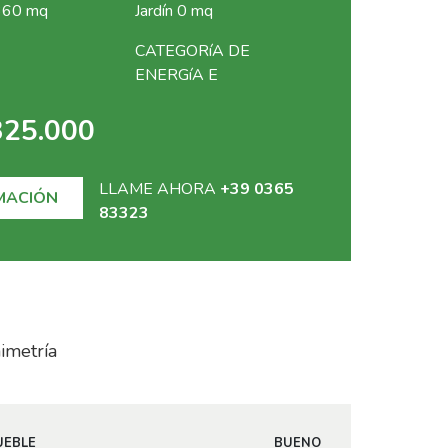
 360 mq
Jardín 0 mq
CATEGORíA DE
ENERGíA E
325.000
LLAME AHORA
+39 0365
MACIÓN
83323
imetría
UEBLE
BUENO