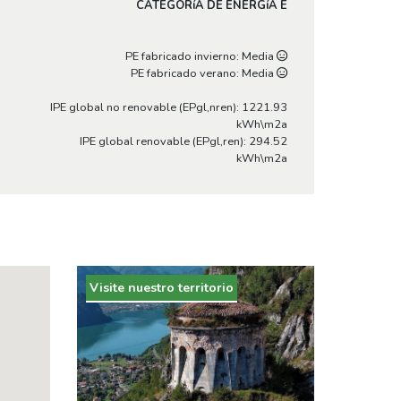
CATEGORíA DE ENERGíA E
PE fabricado invierno: Media
PE fabricado verano: Media
IPE global no renovable (EPgl,nren): 1221.93
kWh\m2a
IPE global renovable (EPgl,ren): 294.52
kWh\m2a
Visite nuestro territorio