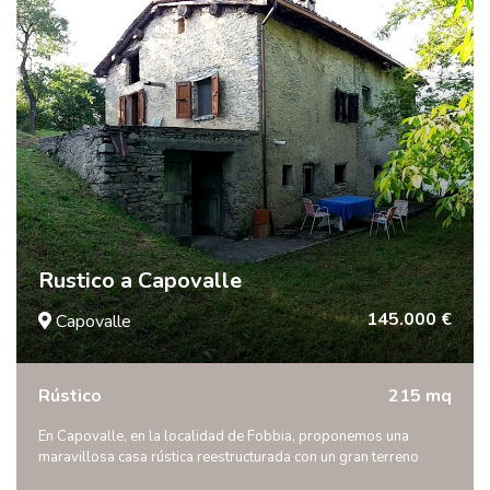
Rustico a Capovalle
145.000 €
Capovalle
Rústico
215 mq
En Capovalle, en la localidad de Fobbia, proponemos una
maravillosa casa rústica reestructurada con un gran terreno