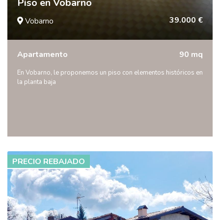
Piso en Vobarno
39.000 €
Vobarno
Apartamento
90 mq
En Vobarno, le proponemos un piso con elementos históricos en
la planta baja
PRECIO REBAJADO