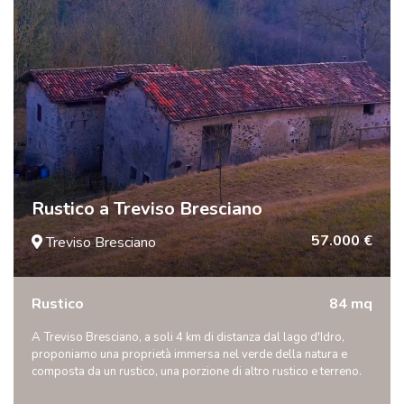
Rustico a Treviso Bresciano
57.000 €
Treviso Bresciano
Rustico
84 mq
A Treviso Bresciano, a soli 4 km di distanza dal lago d'Idro,
proponiamo una proprietà immersa nel verde della natura e
composta da un rustico, una porzione di altro rustico e terreno.