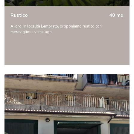
Rustico
40 mq
A Idro, in località Lemprato, proponiamo rustico con
meravigliosa vista lago.