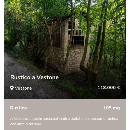
Rustico a Vestone
118.000 €
Vestone
Rustico
105 mq
A Vestone, a pochi passi dal centro abitato, proponiamo rustico
con ampio terreno