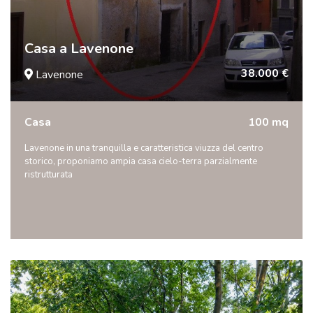
Casa a Lavenone
38.000 €
Lavenone
Casa
100 mq
Lavenone in una tranquilla e caratteristica viuzza del centro
storico, proponiamo ampia casa cielo-terra parzialmente
ristrutturata