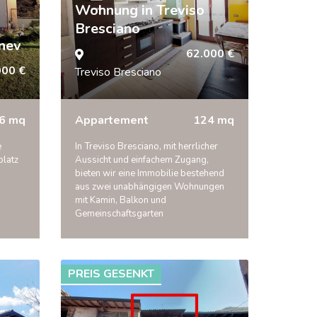
Wohnung in Treviso
Bresciano
onev
62.000 €
000 €
Treviso Bresciano
6 mq
Appartement
124 mq
e
In Treviso Bresciano, mit herrlicher
platz
Aussicht und einfachem Zugang,
bieten wir eine Immobilie bestehend
aus zwei unabhängigen Wohnungen
mit Kamin, Balkon und
Gemeinschaftsgarten
PREIS GESENKT