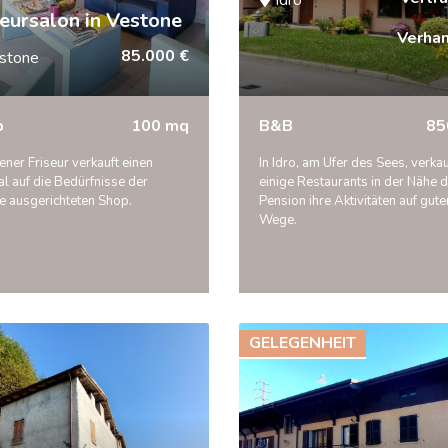
seursalon in Vestone
Verha
85.000 €
stone
p
100 mq
B&B
85
ener Friseur verkauft einen
In Idro, am Ufer des Sees, verka
l auf die Bedürfnisse der
einige Restaurants in der Nähe 
e ausgerichteten Shop.
Pension ihre Aktivitäten auf gut
Wege.
GELEGENHEIT