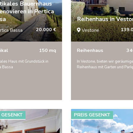
tikales Bauernhaus
renovieren in Pertica
sa
Reihenhaus in Vest
20.000 €
139.
rtica Bassa
Vestone
ikal
150 mq
Reihenhaus
34
kales Haus mit Grundstück in
In Vestone, bieten wir geräumig
ca Bassa
Reihenhaus mit Garten und Park
S GESENKT
PREIS GESENKT