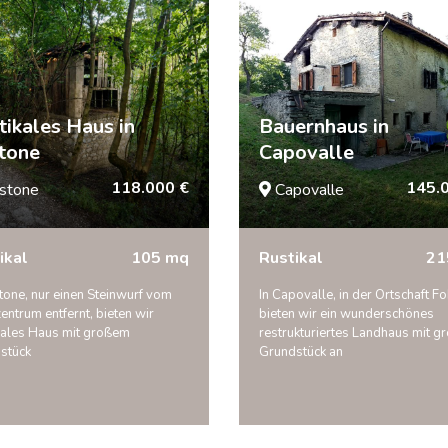
tikales Haus in
Bauernhaus in
tone
Capovalle
118.000 €
145.
stone
Capovalle
ikal
105 mq
Rustikal
21
tone, nur einen Steinwurf vom
In Capovalle, in der Ortschaft Fo
entrum entfernt, bieten wir
bieten wir ein wunderschönes
kales Haus mit großem
restrukturiertes Landhaus mit 
stück
Grundstück an