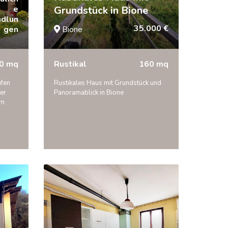
e
Grundstück in Bione
ndlun
35.000 €
gen
Bione
0 mq
Rustikal
160 mq
ufen
Rustikales Haus mit Grundstück und
der
Panoramablick in Bione
em