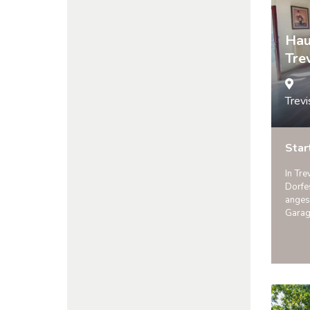
Hau
Tre
Trevi
Star
In Tre
Dorfes
anges
Gara