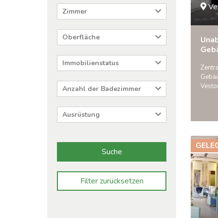
Ve
Zimmer
Oberfläche
Una
Geb
Immobilienstatus
Zentra
Gebäu
Vesto
Anzahl der Badezimmer
Ausrüstung
GELE
Suche
Filter zurücksetzen