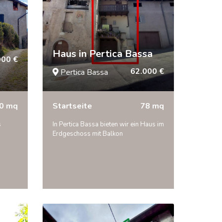
Haus in Pertica Bassa
000 €
62.000 €
Pertica Bassa
0 mq
Startseite
78 mq
s
In Pertica Bassa bieten wir ein Haus im
Erdgeschoss mit Balkon