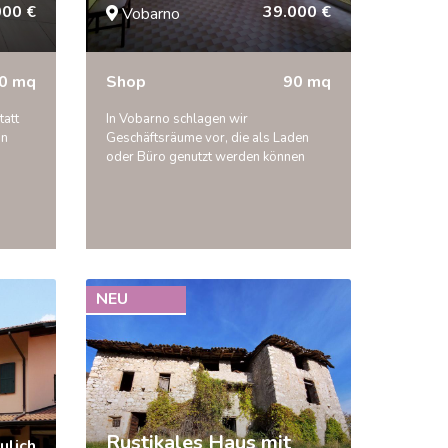
000 €
39.000 €
Vobarno
0 mq
Shop
90 mq
tatt
In Vobarno schlagen wir
on
Geschäftsräume vor, die als Laden
oder Büro genutzt werden können
NEU
Rustikales Haus mit
ulich