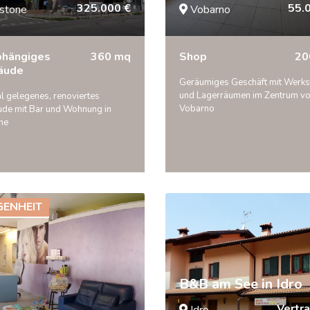
325.000 €
55.
stone
Vobarno
bhängiges
360 mq
Shop
20
äude
Geräumiges Geschäft mit Werks
und Lagerräumen im Zentrum v
l gelegenes, renoviertes
Vobarno
de mit Bar und Wohnung in
ne
GENHEIT
B&B am See in Idro
Vertra
Idro