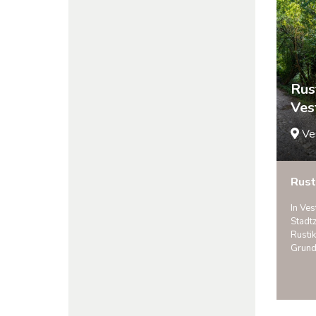
Rus
Ves
Ve
Rust
In Ves
Stadtz
Rusti
Grund