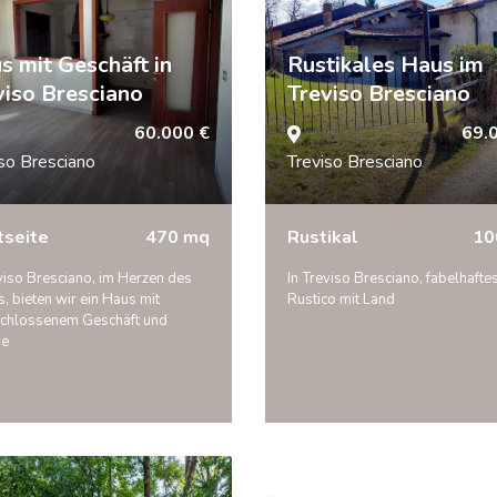
s mit Geschäft in
Rustikales Haus im
viso Bresciano
Treviso Bresciano
60.000 €
69.
so Bresciano
Treviso Bresciano
tseite
470 mq
Rustikal
10
viso Bresciano, im Herzen des
In Treviso Bresciano, fabelhafte
, bieten wir ein Haus mit
Rustico mit Land
chlossenem Geschäft und
ge