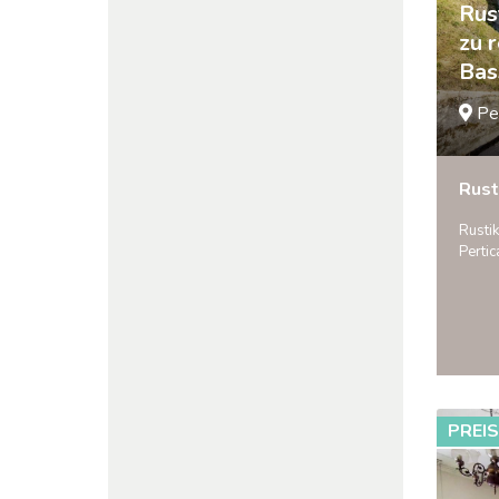
Rus
zu 
Bas
Pe
Rust
Rusti
Perti
PREI