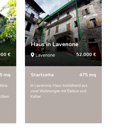
Haus in Lavenone
000 €
52.000 €
Lavenone
5 mq
Startseite
475 mq
bbia,
In Lavenone, Haus bestehend aus
zwei Wohnungen mit Balkon und
großem
Keller