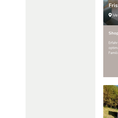
Fri
Ve
Sho
Erfahr
optima
Famili