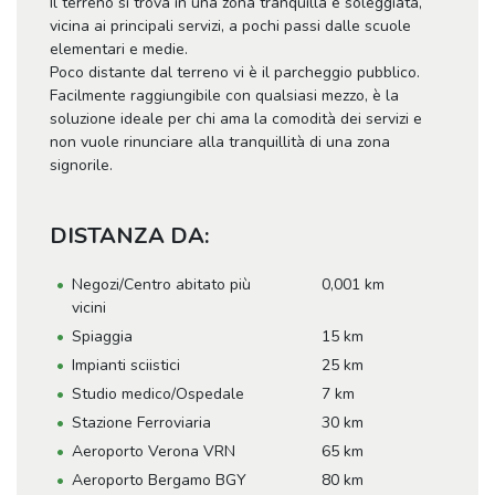
Il terreno si trova in una zona tranquilla e soleggiata,
vicina ai principali servizi, a pochi passi dalle scuole
elementari e medie.
Poco distante dal terreno vi è il parcheggio pubblico.
Facilmente raggiungibile con qualsiasi mezzo, è la
soluzione ideale per chi ama la comodità dei servizi e
non vuole rinunciare alla tranquillità di una zona
signorile.
DISTANZA DA:
Negozi/Centro abitato più
0,001 km
vicini
Spiaggia
15 km
Impianti sciistici
25 km
Studio medico/Ospedale
7 km
Stazione Ferroviaria
30 km
Aeroporto Verona VRN
65 km
Aeroporto Bergamo BGY
80 km