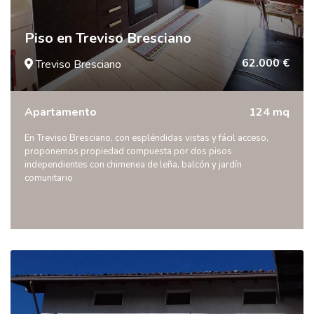
Piso en Treviso Bresciano
62.000 €
Treviso Bresciano
Apartamento
124 mq
En Treviso Bresciano, con espléndidas vistas y fácil acceso,
proponemos propiedad compuesta por dos pisos
independientes con chimenea de leña, balcón y jardín
comunitario