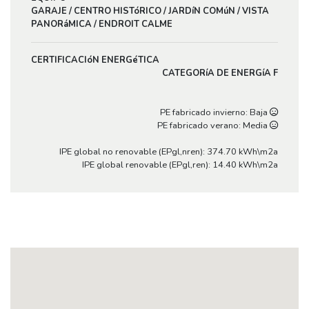
GARAJE / CENTRO HISTóRICO / JARDíN COMúN / VISTA
PANORáMICA / ENDROIT CALME
CERTIFICACIóN ENERGéTICA
CATEGORíA DE ENERGíA F
PE fabricado invierno: Baja
PE fabricado verano: Media
IPE global no renovable (EPgl,nren): 374.70 kWh\m2a
IPE global renovable (EPgl,ren): 14.40 kWh\m2a