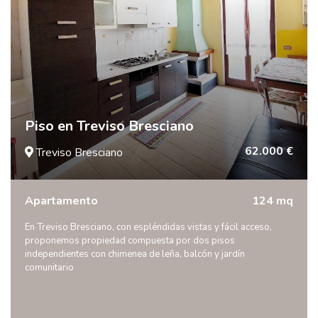
Piso en Treviso Bresciano
62.000 €
Treviso Bresciano
Apartamento
124 mq
En Treviso Bresciano, con espléndidas vistas y fácil acceso,
proponemos propiedad compuesta por dos pisos
independientes con chimenea de leña, balcón y jardín
comunitario