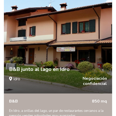
B&B junto al lago en Idro
Negociación
Idro
confidencial
B&B
850 mq
En Idro, a orillas del lago, un par de restaurantes cercanos a la
pensión venden actividades muy avanzadas.