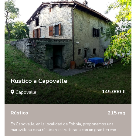
Rustico a Capovalle
145.000 €
Capovalle
Rústico
215 mq
En Capovalle, en la localidad de Fobbia, proponemos una
maravillosa casa rústica reestructurada con un gran terreno