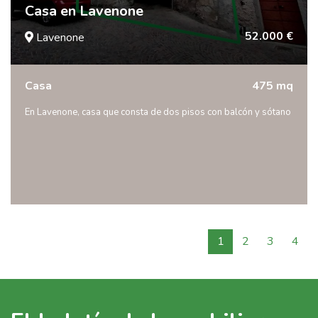
Casa en Lavenone
52.000 €
Lavenone
Casa
475 mq
En Lavenone, casa que consta de dos pisos con balcón y sótano
1
2
3
4