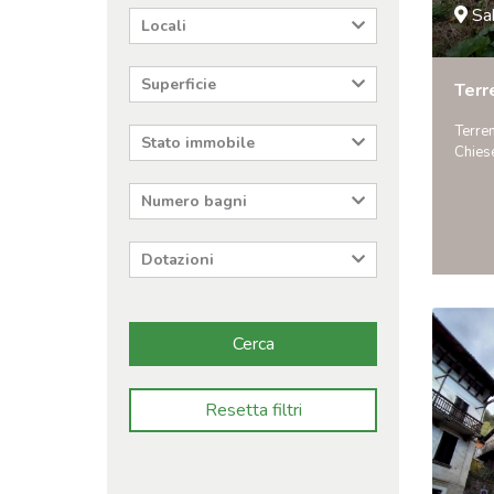
Sa
Locali
Superficie
Terr
Terren
Stato immobile
Chies
Numero bagni
Dotazioni
Cerca
Resetta filtri