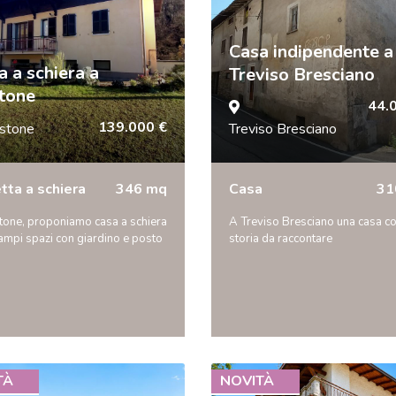
Casa indipendente a
a a schiera a
Treviso Bresciano
tone
44.
139.000 €
stone
Treviso Bresciano
etta a schiera
346 mq
Casa
31
tone, proponiamo casa a schiera
A Treviso Bresciano una casa c
ampi spazi con giardino e posto
storia da raccontare
TÀ
NOVITÀ