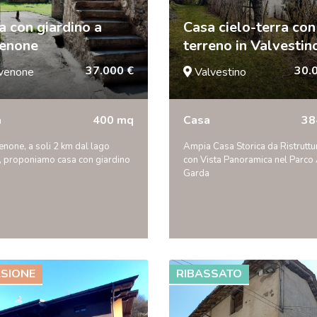
a con giardino a
Casa cielo-terra con
enone
terreno in Valvestin
37.000 €
30.
venone
Valvestino
a
400 mq
Casa
38
none, a soli 2 km dal lago
Ampia Casa Storica da Ristruttu
o, proponiamo casa con giardino
con Vista Panoramica nel Parco 
Garda
SIONE
RIBASSATO