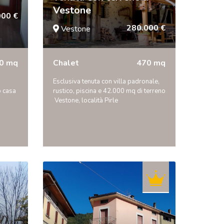
Vestone
000 €
280.000 €
Vestone
0 mq
Chalet
470 mq
Esclusiva tenuta con villa padronale,
o casa
rustico, piscina e 42.000 mq di terreno
 Vestone, località Pirle