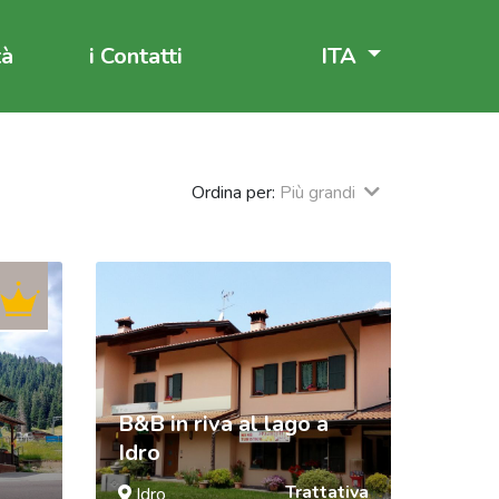
tà
i Contatti
ITA
Ordina per:
Più grandi
B&B in riva al lago a
Idro
Trattativa
Idro