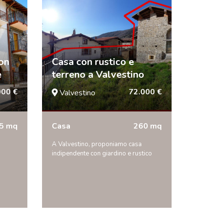
on
Casa con rustico e
e
terreno a Valvestino
000 €
72.000 €
Valvestino
5 mq
Casa
260 mq
A Valvestino, proponiamo casa
indipendente con giardino e rustico