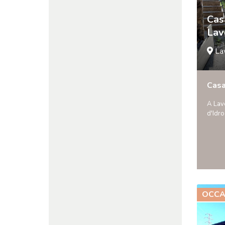
Cas
Lav
La
Cas
A Lave
d'Idr
OCCA