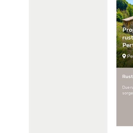
Pro
rust
Per
Pe
Rust
Due ru
sorgen