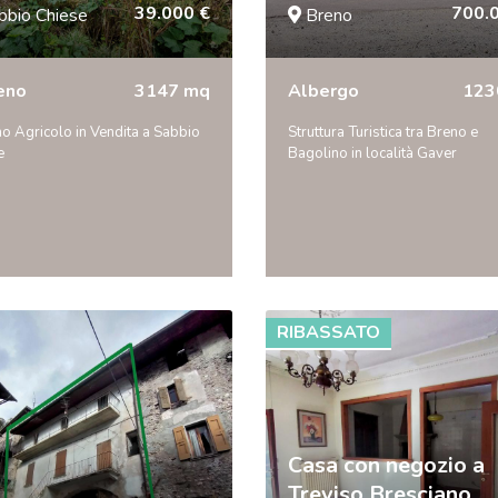
39.000 €
700.
bbio Chiese
Breno
eno
3147 mq
Albergo
123
o Agricolo in Vendita a Sabbio
Struttura Turistica tra Breno e
e
Bagolino in località Gaver
RIBASSATO
Casa con negozio a
Treviso Bresciano