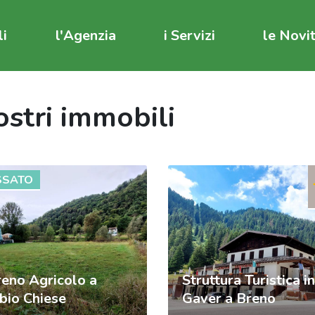
li
l'Agenzia
i Servizi
le Novi
ostri immobili
SSATO
reno Agricolo a
Struttura Turistica in
bio Chiese
Gaver a Breno