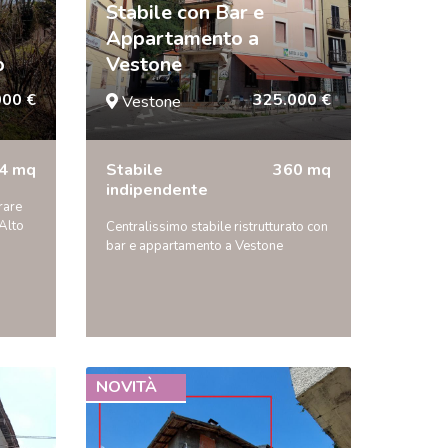
Stabile con Bar e
Appartamento a
o
Vestone
000 €
325.000 €
Vestone
4 mq
Stabile
360 mq
indipendente
rare
Alto
Centralissimo stabile ristrutturato con
bar e appartamento a Vestone
NOVITÀ