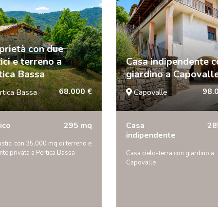
prietà con due
ici e terreno a
Casa indipendente c
tica Bassa
giardino a Capovall
68.000 €
98.
rtica Bassa
Capovalle
ico
295 mq
Casa
28
indipendente
stici con 35.000 mq di terreno e
te privata a Pertica Bassa
Casa cielo-terra con giardino a
Capovalle