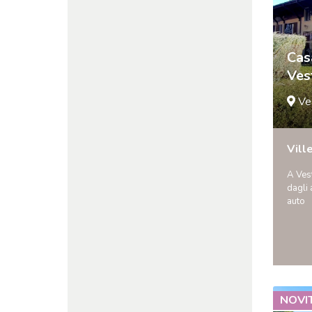
Cas
Ves
Ve
Vill
A Ves
dagli 
auto
NOVI