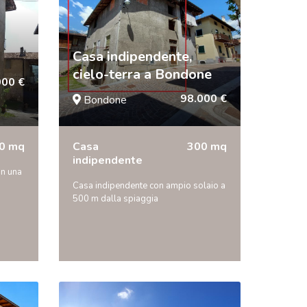
Casa indipendente,
cielo-terra a Bondone
000 €
98.000 €
Bondone
0 mq
Casa
300 mq
indipendente
on una
Casa indipendente con ampio solaio a
500 m dalla spiaggia