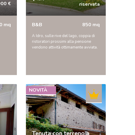
000 €
riservata
0 mq
B&B
850 mq
A Idro, sulle rive del lago, coppia di
ristoratori prossimi alla pensione
vendono attività ottimamente avviata.
NOVITÀ
Tenuta con terreno a