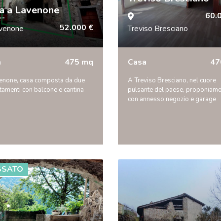
a a Lavenone
60.
52.000 €
venone
Treviso Bresciano
a
475 mq
Casa
47
enone, casa composta da due
A Treviso Bresciano, nel cuore
tamenti con balcone e cantina
pulsante del paese, proponiam
con annesso negozio e garage
SSATO