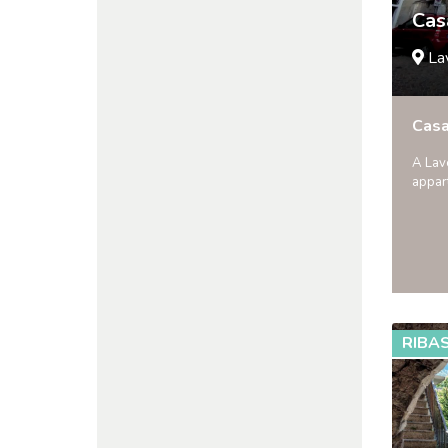
Cas
La
Cas
A Lav
appar
RIBA